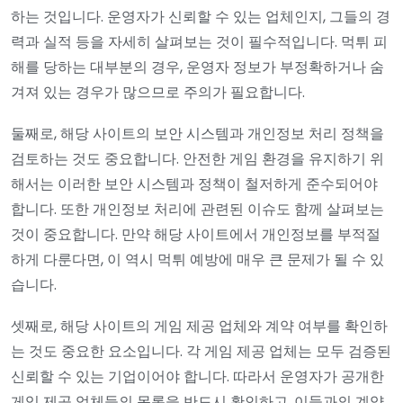
하는 것입니다. 운영자가 신뢰할 수 있는 업체인지, 그들의 경
력과 실적 등을 자세히 살펴보는 것이 필수적입니다. 먹튀 피
해를 당하는 대부분의 경우, 운영자 정보가 부정확하거나 숨
겨져 있는 경우가 많으므로 주의가 필요합니다.
둘째로, 해당 사이트의 보안 시스템과 개인정보 처리 정책을
검토하는 것도 중요합니다. 안전한 게임 환경을 유지하기 위
해서는 이러한 보안 시스템과 정책이 철저하게 준수되어야
합니다. 또한 개인정보 처리에 관련된 이슈도 함께 살펴보는
것이 중요합니다. 만약 해당 사이트에서 개인정보를 부적절
하게 다룬다면, 이 역시 먹튀 예방에 매우 큰 문제가 될 수 있
습니다.
셋째로, 해당 사이트의 게임 제공 업체와 계약 여부를 확인하
는 것도 중요한 요소입니다. 각 게임 제공 업체는 모두 검증된
신뢰할 수 있는 기업이어야 합니다. 따라서 운영자가 공개한
게임 제공 업체들의 목록을 반드시 확인하고, 이들과의 계약