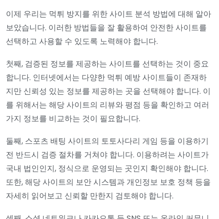
이제 우리는 먹튀 방지를 위한 사이트 분석 방법에 대해 알아
보았습니다. 이러한 방법들을 잘 활용하여 안전한 사이트를
선택하고 사용할 수 있도록 노력해야 합니다.
첫째, 검증된 정보를 제공하는 사이트를 선택하는 것이 중요
합니다. 인터넷에서는 다양한 먹튀 예방 사이트들이 존재하
지만 신뢰성 있는 정보를 제공하는 곳을 선택해야 합니다. 이
를 위해서는 해당 사이트의 리뷰와 평점 등을 확인하고 여러
가지 정보를 비교하는 것이 필요합니다.
둘째, 스포츠 배팅 사이트의 토토사다리 게임 등을 이용하기
전 반드시 검증 절차를 거쳐야 합니다. 이용하려는 사이트가
국내 법인인지, 정식으로 운영되는 곳인지 확인해야 합니다.
또한, 해당 사이트의 보안 시스템과 개인정보 보호 정책 등을
자세히 읽어보고 신뢰할 만한지 검토해야 합니다.
셋째, 소셜 네트워크나 카카오톡 등 SNS 또는 온라인 커뮤니