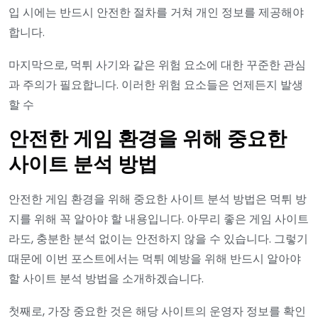
입 시에는 반드시 안전한 절차를 거쳐 개인 정보를 제공해야
합니다.
마지막으로, 먹튀 사기와 같은 위험 요소에 대한 꾸준한 관심
과 주의가 필요합니다. 이러한 위험 요소들은 언제든지 발생
할 수
안전한 게임 환경을 위해 중요한
사이트 분석 방법
안전한 게임 환경을 위해 중요한 사이트 분석 방법은 먹튀 방
지를 위해 꼭 알아야 할 내용입니다. 아무리 좋은 게임 사이트
라도, 충분한 분석 없이는 안전하지 않을 수 있습니다. 그렇기
때문에 이번 포스트에서는 먹튀 예방을 위해 반드시 알아야
할 사이트 분석 방법을 소개하겠습니다.
첫째로, 가장 중요한 것은 해당 사이트의 운영자 정보를 확인