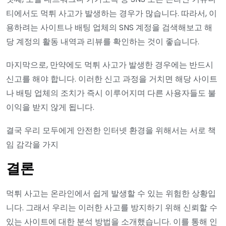
티에서도 먹튀 사고가 발생하는 경우가 많습니다. 따라서, 이
용하려는 사이트나 배팅 업체의 SNS 계정을 검색해보고 해
당 계정의 활동 내역과 리뷰를 확인하는 것이 좋습니다.
마지막으로, 만약에도 먹튀 사고가 발생한 경우에는 반드시
신고를 해야 합니다. 이러한 신고 과정을 거치면 해당 사이트
나 배팅 업체의 조치가 즉시 이루어지며 다른 사용자들도 불
이익을 받지 않게 됩니다.
결국 우리 모두에게 안전한 인터넷 환경을 위해서는 서로 책
임 감각을 가지
결론
먹튀 사고는 온라인에서 쉽게 발생할 수 있는 위험한 상황입
니다. 그래서 우리는 이러한 사고를 방지하기 위해 신뢰할 수
있는 사이트에 대한 분석 방법을 소개했습니다. 이를 통해 인