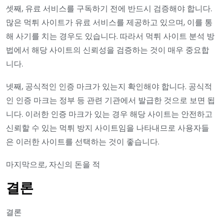
셋째, 유료 서비스를 구독하기 전에 반드시 검증해야 합니다.
많은 먹튀 사이트가 유료 서비스를 제공하고 있으며, 이를 통
해 사기를 치는 경우도 있습니다. 따라서 먹튀 사이트 분석 방
법에서 해당 사이트의 신뢰성을 검증하는 것이 매우 중요합
니다.
넷째, 공식적인 인증 마크가 있는지 확인해야 합니다. 공식적
인 인증 마크는 정부 등 관련 기관에서 발급한 것으로 보면 됩
니다. 이러한 인증 마크가 있는 경우 해당 사이트는 안전하고
신뢰할 수 있는 먹튀 방지 사이트임을 나타내므로 사용자들
은 이러한 사이트를 선택하는 것이 좋습니다.
마지막으로, 자신의 돈을 적
결론
결론